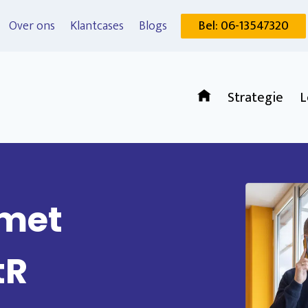
Bel: 06-13547320
Over ons
Klantcases
Blogs
Strategie
L
 met
tR