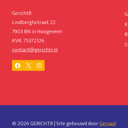
GerichtR
G
Lindberghstraat 22
K
7903 BN in Hoogeveen
B
KVK: 75372126
C
contact@gerichtr.nl
© 2026 GERICHTR | Site gebouwd door
Geryaal