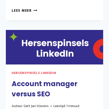
“MEER
LEES MEER
KLANTEN?
IK
HEB
HET
DRUK
ZAT”
HERSENSPINSELS LINKEDIN
Account manager
versus SEO
Auteur:
Gert Jan Stevens
Leestijd:
1
minuut