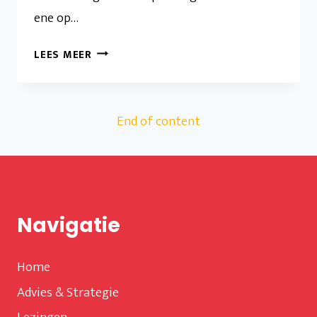
ene op…
WANNEER
LEES MEER
INVESTEREN
IN
SEO?
End of content
Navigatie
Home
Advies & Strategie