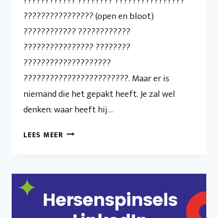
???????????? ???????? ????????????????
???????????????? (open en bloot)
???????????? ????????????
???????????????? ????????
????????????????????
????????????????????????. Maar er is
niemand die het gepakt heeft. Je zal wel
denken: waar heeft hij…
“ZAK
LEES MEER
GELD
BESCHIKBAAR.
MAAR
NIEMAND
DIE
HET
PAKT”